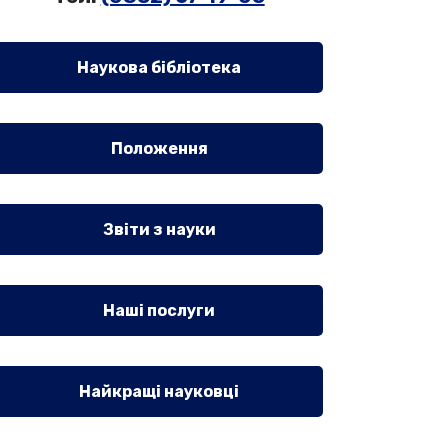
Наукова бібліотека
Положення
Звіти з науки
Наші послуги
Найкращі науковці