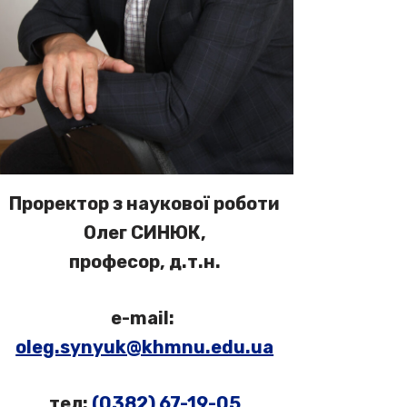
Проректор з наукової роботи
Олег СИНЮК,
професор, д.т.н.
e-mail:
oleg.synyuk@khmnu.edu.ua
тел:
(0382) 67-19-05