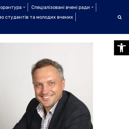
торантура
Спеціалізовані вчені ради
о студентів та молодих вчених
Відкри