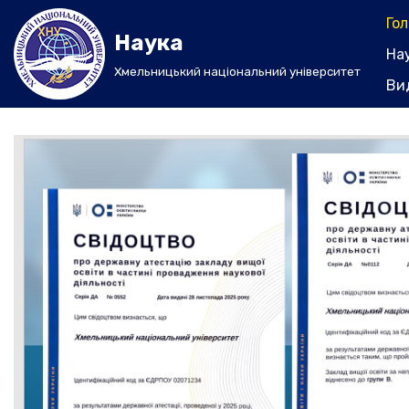
Го
Наука
Перейти
На
до
Хмельницький національний університет
Ви
вмісту