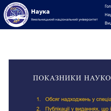
Го
Наука
Перейти
На
до
Хмельницький національний університет
Ви
вмісту