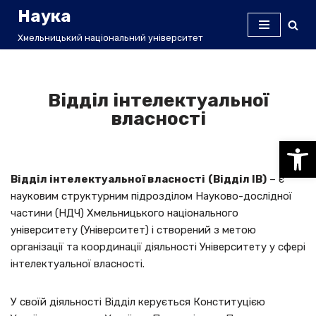
Наука
Перейти
Хмельницький національний університет
до
вмісту
Відділ інтелектуальної
власності
Відкри
Відділ інтелектуальної власності
(Відділ ІВ)
– є
науковим структурним підрозділом Науково-дослідної
частини (НДЧ) Хмельницького національного
університету (Університет) і створений з метою
організації та координації діяльності Університету у сфері
інтелектуальної власності.
У своїй діяльності Відділ керується Конституцією