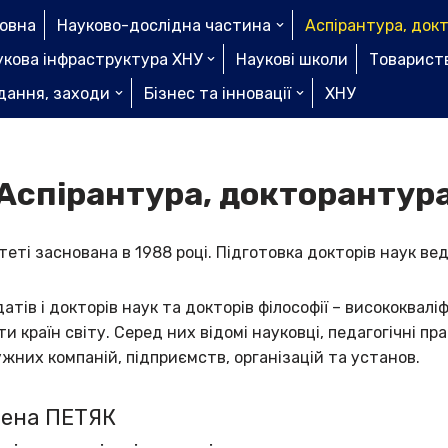
ловна
Науково-дослідна частина
Аспірантура, док
укова інфраструктура ХНУ
Наукові школи
Товариств
дання, заходи
Бізнес та інновації
ХНУ
Аспірантура, докторантур
ті заснована в 1988 році. Підготовка докторів наук вед
тів і докторів наук та докторів філософії – висококваліф
 країн світу. Серед них відомі науковці, педагогічні прац
ужних компаній, підприємств, організацій та установ.
лена ПЕТЯК