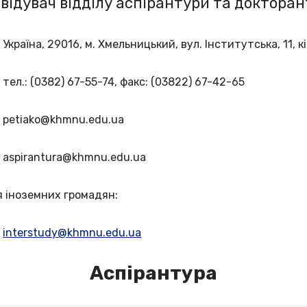
відувач відділу аспірантури та докторан
Україна, 29016, м. Хмельницький, вул. Інститутська, 11, к
тел.: (0382) 67-55-74, факс: (03822) 67-42-65
petiako@khmnu.edu.ua
aspirantura@khmnu.edu.ua
я іноземних громадян:
interstudy@khmnu.edu.ua
Аспірантура