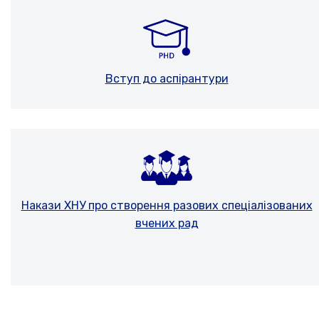
Вступ до аспірантури
Накази ХНУ про створення разових спеціалізованих
вчених рад