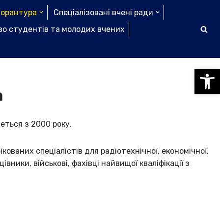
торантура
Спеціалізовані вчені ради
о студентів та молодих вчених
Відкри
а
еться з 2000 року.
ікованих спеціалістів для радіотехнічної, економічної,
івники, військові, фахівці найвищої кваліфікації з