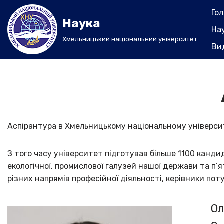
Го
Наука
Перейти
На
до
Хмельницький національний університет
Ви
вмісту
Аспірантура в Хмельницькому національному університе
З того часу університет підготував більше 1100 кандида
екологічної, промислової галузей нашої держави та п’яти
різних напрямів професійної діяльності, керівники пот
О