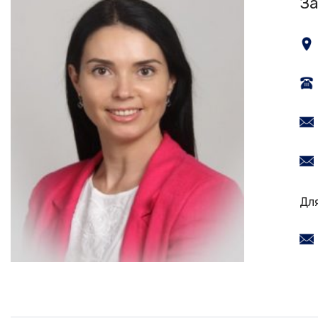
За
Дл