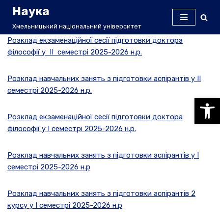
Наука
Перейти
Хмельницький національний університет
до
Розклад екзаменаційної сесії підготовки доктора
вмісту
філософії у II семестрі 2025-2026 н.р.
Розклад навчальних занять з підготовки аспірантів у II
семестрі 2025-2026 н.р.
Відкри
Розклад екзаменаційної сесії підготовки доктора
філософії у I семестрі 2025-2026 н.р.
Розклад навчальних занять з підготовки аспірантів у І
семестрі 2025-2026 н.р
Розклад навчальних занять з підготовки аспірантів 2
курсу у І семестрі 2025-2026 н.р