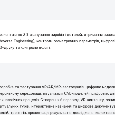
езконтактне 3D-сканування виробів і деталей, отримання висок
Reverse Engineering), контроль геометричних параметрів, цифров
D-друку та контролю якості.
озробка та тестування VR/AR/MR-застосунків, цифрове моделюв
мерсивному середовищі, візуалізація CAD-моделей і цифрових дві
ехнологічних процесів. Створення й перегляд VR-контенту, запи
іртуальних турів, інтерактивне навчання та цифрове документу
екцій, тренінгів, презентація результатів досліджень, колектив