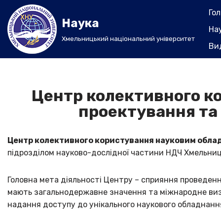
Го
Наука
Перейти
На
до
Хмельницький національний університет
Ви
вмісту
Центр колективного к
проектування та
Центр колективного користування науковим обла
підрозділом науково-дослідної частини НДЧ Хмельниц
Головна мета діяльності Центру – сприяння проведен
мають загальнодержавне значення та міжнародне визна
надання доступу до унікального наукового обладнанн