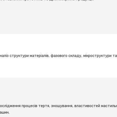
наліз структури матеріалів, фазового складу, мікроструктури т
ослідження процесів тертя, зношування, властивостей мастильни
ашин.