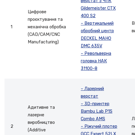
верстат з ЧПК
Gildemeister CTX
Цифрове
400 S2
проєктування та
– Вертикальний
В
1
механічна обробка
обробний центр
в
(CAD/CAM/CNC
DECKEL MAHO
Manufacturing)
DMC 635V
– Револьверна
головка НАК
31100-8
– Лазерний
верстат
– 3D-принтер
Адитивне та
Bambu Lab P1S
лазерне
Combo AMS
Л
виробництво
2
– Ріжучий плотер
п
(Additive
GCC Expert 52LX
в