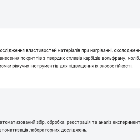
ослідження властивостей матеріалів при нагріванні, охолодженн
анесення покриттів з твердих сплавів карбідів вольфраму, моліб
ромки ріжучих інструментів для підвищення їх зносостійкості.
втоматизований збір, обробка, реєстрація та аналіз експеримен
втоматизація лабораторних досліджень.