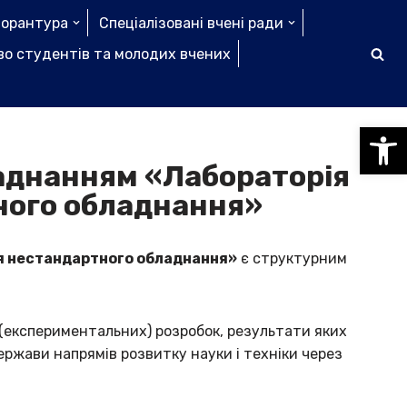
торантура
Спеціалізовані вчені ради
о студентів та молодих вчених
Відкри
аднанням «Лабораторія
ного обладнання»
я нестандартного обладнання»
є структурним
(експериментальних) розробок, результати яких
ржави напрямів розвитку науки і техніки через