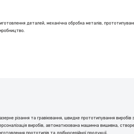
иготовлення деталей, механічна обробка металів, прототипуванн
иробництво.
азерне різання та гравіювання, швидке прототипування виробів 
ерсоналізація виробів, автоматизована машинна вишивка, створе
иготовлення прототипів та дрібносерійної продукції.