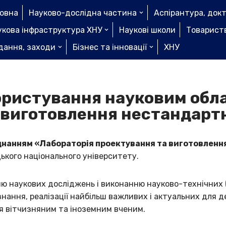
ловна
Науково-дослідна частина
Аспірантура, док
укова інфраструктура ХНУ
Наукові школи
Товариств
дання, заходи
Бізнес та інновації
ХНУ
ористування науковим обл
 виготовлення нестандарт
днанням «Лабораторія проектування та виготовленн
ького національного університету.
ню наукових досліджень і виконанню науково-технічних 
ння, реалізації найбільш важливих і актуальних для де
я вітчизняним та іноземним вченим.