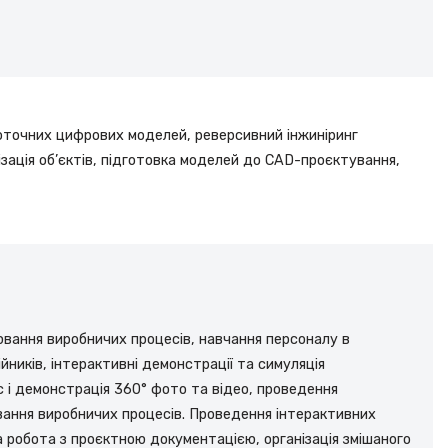
оточних цифрових моделей, реверсивний інжиніринг
ізація об’єктів, підготовка моделей до CAD-проєктування,
ання виробничих процесів, навчання персоналу в
йників, інтерактивні демонстрації та симуляція
с і демонстрація 360° фото та відео, проведення
вання виробничих процесів. Проведення інтерактивних
на робота з проєктною документацією, організація змішаного