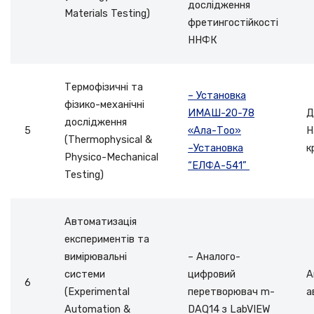
дослідження
Materials Testing)
фретингостійкості
ННФК
Термофізичні та
– Установка
фізико-механічні
ИМАШ-20-78
Д
дослідження
5
«Ала-Тоо»
Н
(Thermophysical &
–Установка
к
Physico-Mechanical
“ЕЛФА-541”
Testing)
Автоматизація
експериментів та
вимірювальні
– Аналого-
системи
цифровий
А
6
(Experimental
перетворювач m-
а
Automation &
DAQ14 з LabVIEW