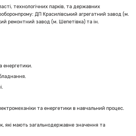
асті, технологічних парків, та державних
роборонпрому: ДП Красилівський агрегатний завод (м.
ий ремонтний завод (м. Шепетівка) та ін.
а енергетики.
обладнання.
і.
лектромеханіки та енергетики в навчальний процес.
к, які мають загальнодержавне значення та