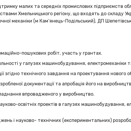
дтримку малих та середніх промислових підприємств обл
мствами Хмельницького регіону, що входять до складу Ук
чної механіки (м Кам’янець-Подільський), ДП Шепетівськ
маційно-пошукових робіт, участь у грантах.
яльності у галузях машинобудування, електромеханіки т
ії згідно технічного завдання на проектування нового 
робленої документації та апробація його на виробництв
бладнання впровадженого у виробництво.
ауково-освітніх проектів в галузях машинобудування, е
жень і науково- технічних (експериментальних) розробо