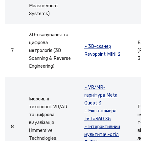
Measurement
Systems)
3D-сканування та
цифрова
Б
– 3D-сканер
7
метрологія (3D
(
Revopoint MINI 2
Scanning & Reverse
3
Engineering)
– VR/MR-
гарнітура Meta
Імерсивні
Quest 3
технології, VR/AR
Р
– Екшн-камера
та цифрова
і
Insta360 X5
візуалізація
т
8
– Інтерактивний
(Immersive
в
мультитач-стіл
Technologies,
л