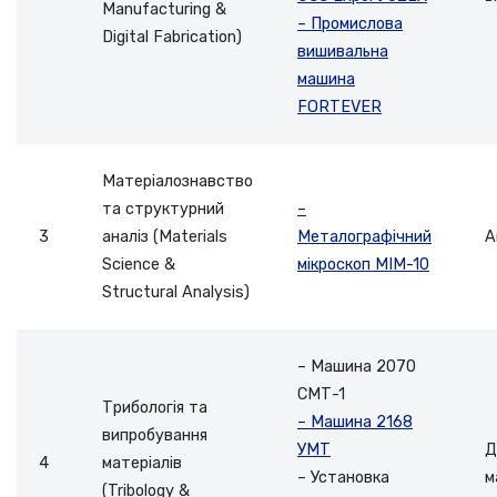
Manufacturing &
– Промислова
Digital Fabrication)
вишивальна
машина
FORTEVER
Матеріалознавство
та структурний
–
3
аналіз (Materials
Металографічний
А
Science &
мікроскоп МІМ-10
Structural Analysis)
– Машина 2070
СМТ-1
Трибологія та
– Машина 2168
випробування
УМТ
Д
4
матеріалів
– Установка
м
(Tribology &