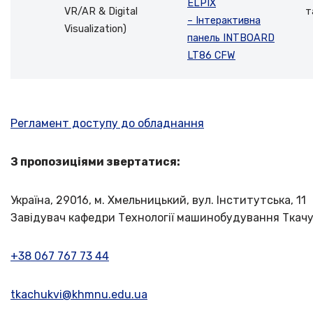
ELPIX
VR/AR & Digital
т
– Інтерактивна
Visualization)
панель INTBOARD
LT86 CFW
Регламент доступу до обладнання
З пропозиціями звертатися:
Україна, 29016, м. Хмельницький, вул. Інститутська, 11
Завідувач кафедри Технології машинобудування Ткачу
+38 067 767 73 44
tkachukvi@khmnu.edu.ua