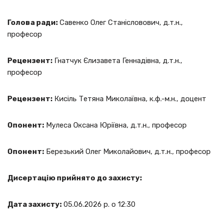
Голова ради:
Савенко Олег Станісловович, д.т.н.,
професор
Рецензент:
Гнатчук Єлизавета Геннадівна, д.т.н.,
професор
Рецензент:
Кисіль Тетяна Миколаївна, к.ф.-м.н., доцент
Опонент:
Мулеса Оксана Юріївна, д.т.н., професор
Опонент:
Березький Олег Миколайович, д.т.н., професор
Дисертацію прийнято до захисту:
Дата захисту:
05.06.2026 р. о 12:30