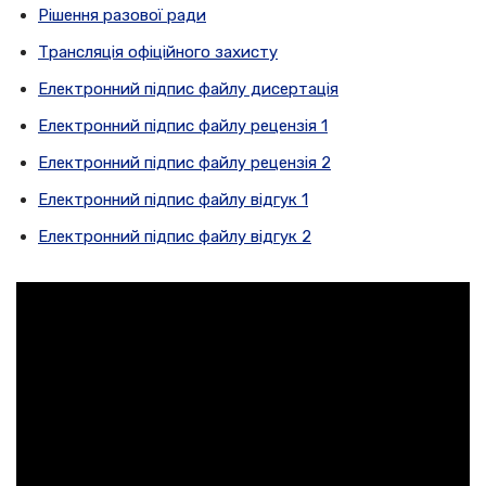
Рішення разової ради
Трансляція офіційного захисту
Електронний підпис файлу дисертація
Електронний підпис файлу рецензія 1
Електронний підпис файлу рецензія 2
Електронний підпис файлу відгук 1
Електронний підпис файлу відгук 2