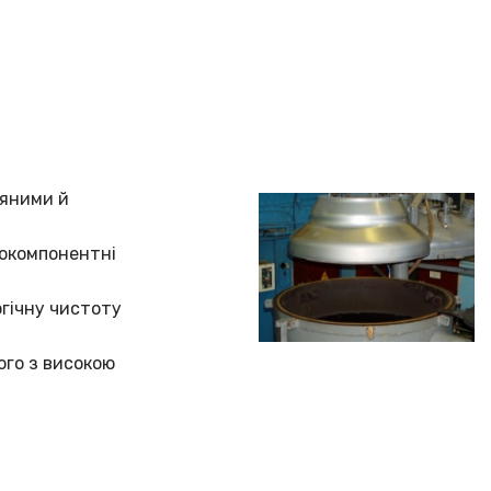
няними й
токомпонентні
огічну чистоту
ого з високою