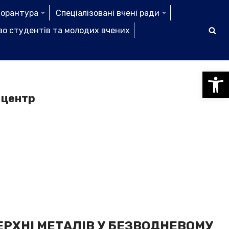
торантура
Спеціалізовані вчені ради
о студентів та молодих вчених
Відкри
 центр
РХНІ МЕТАЛІВ У БЕЗВОДНЕВОМУ