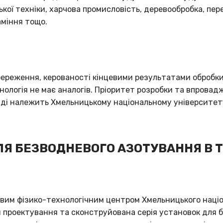
ької техніки, харчова промисловість, деревообробка, пе
аміння тощо.
ереження, керованості кінцевими результатами обробки
ологія не має аналогів. Пріоритет розробки та впровад
яді належить Хмельницькому національному університет
Я БЕЗВОДНЕВОГО АЗОТУВАННЯ В 
вим фізико-технологічним центром Хмельницького націо
 проектування та сконструйована серія установок для 