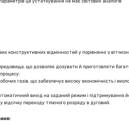
 параметрів це устаткування не має світових аналогів
их конструктивних відмінностей у порівнянні з вітчиз
середовища, що дозволяє дозувати й приготовляти бага
 процесу;
обочих газів, що забезпечує високу економічність і екол
автоматичний вихід на заданий режим і підтримування й
у відсічку переходу тліючого розряду в дуговий.
ання: