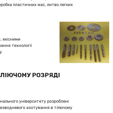
реробка пластичних мас, литво легких
, якісними
ження технології
у
ТЛІЮЧОМУ РОЗРЯДІ
нального університету розроблені
безводневого азотування в тліючому