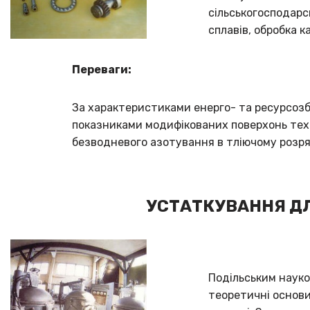
сільськогосподарс
сплавів, обробка к
Переваги:
За характеристиками енерго- та ресурсозб
показниками модифікованих поверхонь техн
безводневого азотування в тліючому розр
УСТАТКУВАННЯ ДЛ
Подільським науко
теоретичні основи