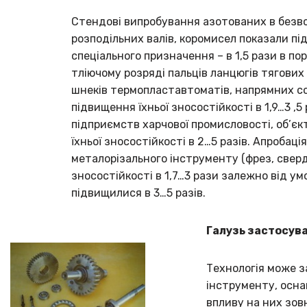
Стендові випробування азотованих в безво
розподільних валів, коромисел показали пі
спеціального призначення – в 1,5 рази в п
тліючому розряді пальців ланцюгів тягових
шнеків термопластавтоматів, напрямних с
підвищення їхньої зносостійкості в 1,9…3 
підприємств харчової промисловості, об’є
їхньої зносостійкості в 2…5 разів. Апроба
металорізального інструменту (фрез, сверде
зносостійкості в 1,7…3 рази залежно від у
підвищилися в 3…5 разів.
Галузь застосув
Технологія може з
інструменту, осна
впливу на них зо