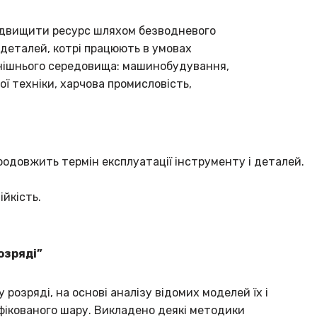
підвищити ресурс шляхом безводневого
деталей, котрі працюють в умовах
овнішнього середовища: машинобудування,
ї техніки, харчова промисловість,
родовжить термін експлуатації інструменту і деталей.
ійкість.
озряді”
озряді, на основі аналізу відомих моделей їх і
фікованого шару. Викладено деякі методики