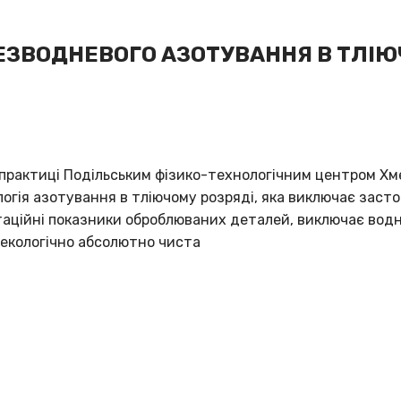
БЕЗВОДНЕВОГО АЗОТУВАННЯ В ТЛІЮ
 практиці Подільським фізико-технологічним центром Хм
огія азотування в тліючому розряді, яка виключає заст
таційні показники оброблюваних деталей, виключає вод
я екологічно абсолютно чиста