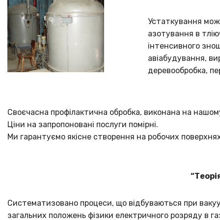
Устаткування може
азотування в тлію
інтенсивного знош
авіабудування, ви
деревообробка, пе
Своєчасна профілактична обробка, виконана на нашому
Ціни на запропоновані послуги помірні.
Ми гарантуємо якісне створення на робочих поверхнях 
“Теорі
Систематизовано процеси, що відбуваються при вакуум
загальних положень фізики електричного розряду в г