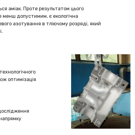
ся аміак. Проте результатом цього
се менш допустимим, є екологічна
евого азотування в тліючому розряді, який
і.
технологічного
кож оптимізація
 дослідження
 напрямку