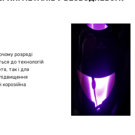
ючому розряді
ться до технологій
я, так і для
 підвищення
і корозійна