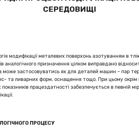
СЕРЕДОВИЩІ
ія модифікації металевих поверхонь азотуванням в тлі
сів аналогічного призначення цілком виправдано відноси
а може застосовуватись як для деталей машин – пар терт
ес- та ливарних форм, оснащення тощо. При цьому окрім
х показників працездатності забезпечується в певній мір
кації.
ЛОГІЧНОГО ПРОЦЕСУ