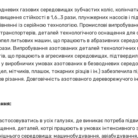
дневих газових середовищах зубчастих коліс, колінчати
двищення стійкості в 1,6…3 рази, плунжерних насосів і п
орівнянні із серійною технологією. Промислові випробува
 транспортерів, деталей технологічного оснащення для 
опел литьових машин, що працюють в абразивних серед
,5 рази. Випробування азотованих деталей технологічни
ктів, що працюють в агресивних середовищах, підтверди
ція у виробничих умовах азотованих в безводневих сере
л, мітчиків, плашок, токарних різців і ін.) забезпечила 
мов різання. Довговічність азотованого дереворежучого 
ання:
астосовуватись в усіх галузях, де виникає потреба під
щення, деталей, котрі працюють в умовах інтенсивного 
внішнього середовища: машинобудування, авіабудування