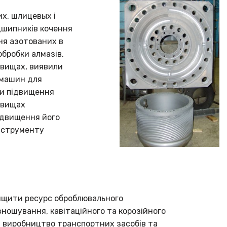
х, шлицевых і
ідшипників кочення
ння азотованих в
обробки алмазів,
овищах, виявили
х машин для
ли підвищення
довищах
підвищення його
інструменту
вищити ресурс оброблювального
зношування, кавітаційного та корозійного
, виробництво транспортних засобів та