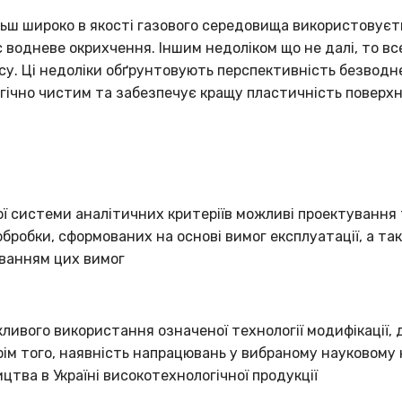
ьш широко в якості газового середовища використовуєть
є водневе окрихчення. Іншим недоліком що не далі, то в
су. Ці недоліки обґрунтовують перспективність безводн
гічно чистим та забезпечує кращу пластичність поверхн
ї системи аналітичних критеріїв можливі проектування 
бробки, сформованих на основі вимог експлуатації, а та
уванням цих вимог
ивого використання означеної технології модифікації,
рім того, наявність напрацювань у вибраному науковому
ва в Україні високотехнологічної продукції