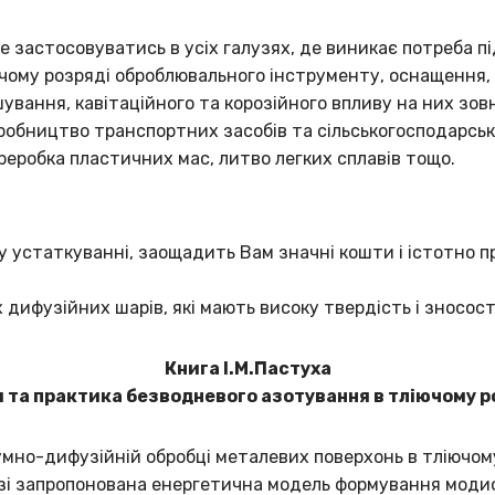
 застосовуватись в усіх галузях, де виникає потреба 
чому розряді оброблювального інструменту, оснащення, 
ування, кавітаційного та корозійного впливу на них з
робництво транспортних засобів та сільськогосподарсько
реробка пластичних мас, литво легких сплавів тощо.
 устаткуванні, заощадить Вам значні кошти і істотно п
дифузійних шарів, які мають високу твердість і зносост
Книга І.М.Пастуха
я та практика безводневого азотування в тліючому р
но-дифузійній обробці металевих поверхонь в тліючому р
азі запропонована енергетична модель формування моди