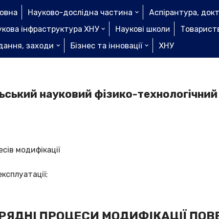
ловна
Науково-дослідна частина
Аспірантура, док
укова інфраструктура ХНУ
Наукові школи
Товариств
дання, заходи
Бізнес та інновації
ХНУ
ьський науковий фізико-технологічний
сів модифікації
експлуатації;
РЯДНІ ПРОЦЕСИ МОДИФІКАЦІЇ ПОВЕ