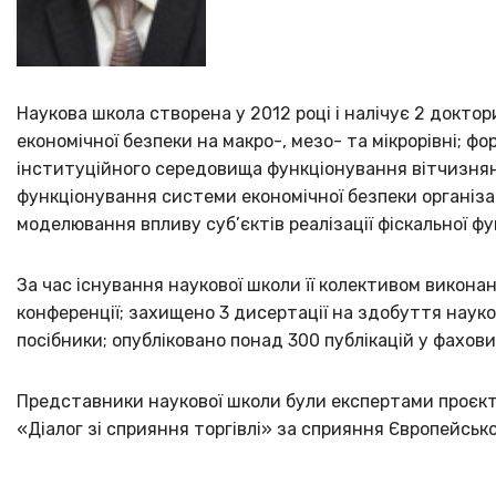
Наукова школа створена у 2012 році і налічує 2 докт
економічної безпеки на макро-, мезо- та мікрорівні;
інституційного середовища функціонування вітчизняни
функціонування системи економічної безпеки організа
моделювання впливу суб’єктів реалізації фіскальної ф
За час існування наукової школи її колективом викон
конференції; захищено 3 дисертації на здобуття наук
посібники; опубліковано понад 300 публікацій у фахови
Представники наукової школи були експертами проєкту
«Діалог зі сприяння торгівлі» за сприяння Європейськ