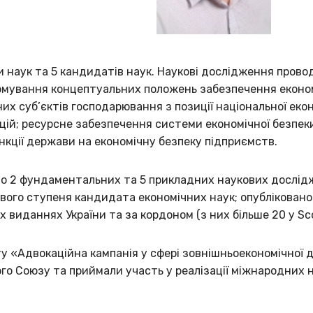
ори наук та 5 кандидатів наук. Наукові дослідження пр
 формування концептуальних положень забезпечення екон
х суб’єктів господарювання з позиції національної екон
цій; ресурсне забезпечення системи економічної безпек
ункції держави на економічну безпеку підприємств.
ано 2 фундаментальних та 5 прикладних наукових дослід
ового ступеня кандидата економічних наук; опубліковано
х виданнях України та за кордоном (з них більше 20 у Sc
 «Адвокаційна кампанія у сфері зовнішньоекономічної ді
ого Союзу та приймали участь у реалізації міжнародних 