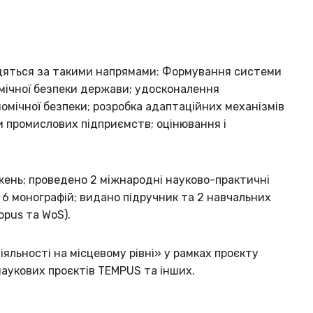
оводяться за такими напрямами: Формування системи
омічної безпеки держави; удосконалення
омічної безпеки; розробка адаптаційних механізмів
и промислових підприємств; оцінювання і
жень; проведено 2 міжнародні науково-практичні
 6 монографій; видано підручник та 2 навчальних
opus та WoS).
яльності на місцевому рівні» у рамках проєкту
наукових проєктів TEMPUS та інших.