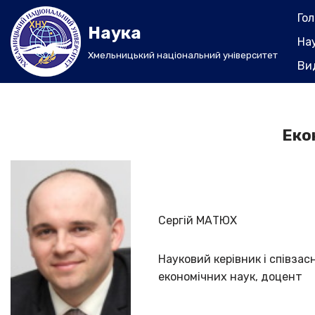
Го
Наука
Перейти
На
до
Хмельницький національний університет
Ви
вмісту
Екон
Сергій МАТЮХ
Науковий керівник і співза
економічних наук, доцент