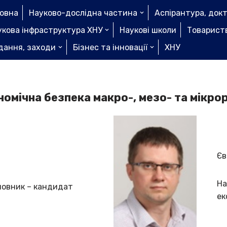
ловна
Науково-дослідна частина
Аспірантура, док
укова інфраструктура ХНУ
Наукові школи
Товариств
дання, заходи
Бізнес та інновації
ХНУ
омічна безпека макро-, мезо- та мікро
Єв
На
сновник – кандидат
ек