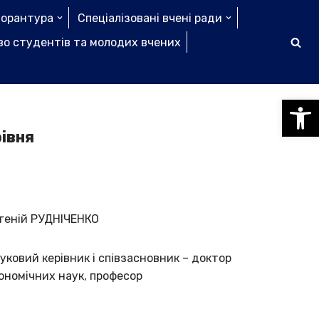
торантура
Спеціалізовані вчені ради
о студентів та молодих вчених
Відкри
рівня
геній РУДНІЧЕНКО
уковий керівник і співзасновник – доктор
ономічних наук, професор