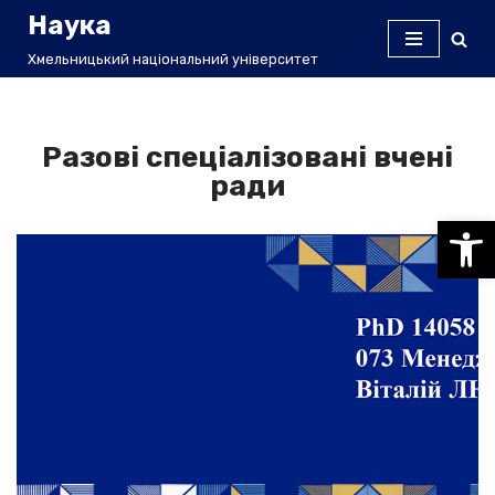
Наука
Перейти
Хмельницький національний університет
до
вмісту
Разові спеціалізовані вчені
ради
Відкри