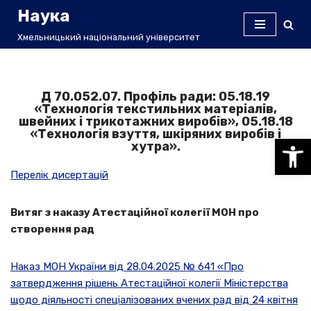
Наука
Перейти
Хмельницький національний університет
до
вмісту
Д 70.052.07. Профіль ради: 05.18.19
«Технологія текстильних матеріалів,
швейних і трикотажних виробів», 05.18.18
«Технологія взуття, шкіряних виробів і
Відкри
хутра».
Перелiк дисертацiй
Витяг з наказу Атестаційної колегії МОН про
створення рад
Наказ МОН України від 28.04.2025 № 641 «Про
затвердження рішень Атестаційної колегії Міністерства
щодо діяльності спеціалізованих вчених рад від 24 квітня